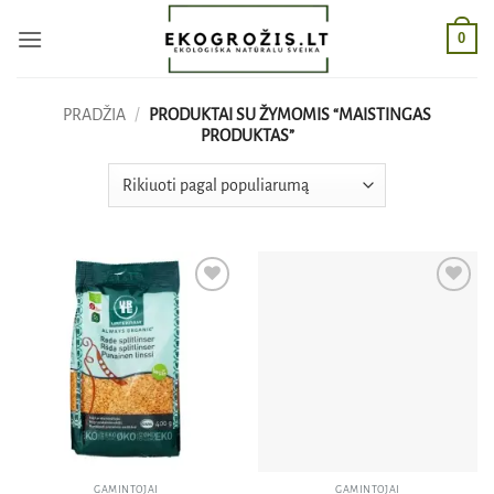
Skip
0
to
content
PRADŽIA
/
PRODUKTAI SU ŽYMOMIS “MAISTINGAS
PRODUKTAS”
Pridėti
Pridėti
į norų
į norų
sąrašą
sąrašą
GAMINTOJAI
GAMINTOJAI