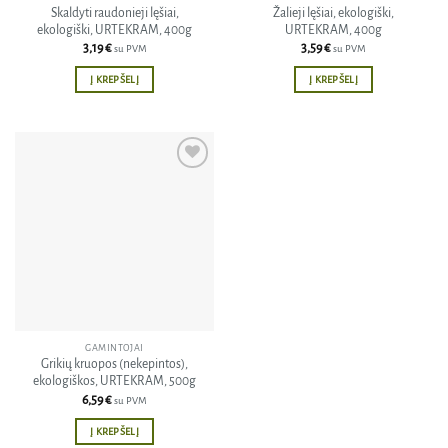
Skaldyti raudonieji lęšiai,
Žalieji lęšiai, ekologiški,
ekologiški, URTEKRAM, 400g
URTEKRAM, 400g
3,19
€
3,59
€
su PVM
su PVM
Į KREPŠELĮ
Į KREPŠELĮ
Pridėti
į norų
sąrašą
GAMINTOJAI
Grikių kruopos (nekepintos),
ekologiškos, URTEKRAM, 500g
6,59
€
su PVM
Į KREPŠELĮ