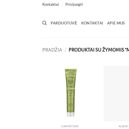
Skip
Kontaktai
Prisijungti
to
content
PARDUOTUVĖ
KONTAKTAI
APIE MUS
PRADŽIA
/
PRODUKTAI SU ŽYMOMIS “
Pridėti
į norų
sąrašą
GAMINTOJAI
ALIEJA