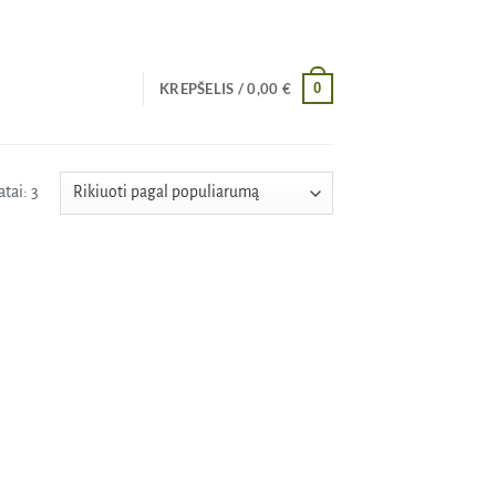
0
KREPŠELIS /
0,00
€
Rūšiuojama
tai: 3
pagal
populiarumą