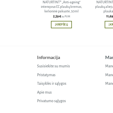
NATURTINT® „Anti-ageing“
NATURTINT®
intensyvus CC plaukų kremas,
plaukų aliej
kelioninė pakuotė, 50ml
plauka
2,59
€
11,6
su PVM
Į KREPŠELĮ
Į K
Informacija
Man
Susisiekite su mumis
Mano
Pristatymas
Mano
Taisyklės ir sąlygos
Mano
Apie mus
Privatumo sąlygos