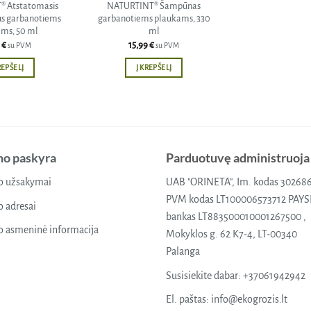
 Atstatomasis
NATURTINT® Šampūnas
us garbanotiems
garbanotiems plaukams, 330
ms, 50 ml
ml
9
€
15,99
€
su PVM
su PVM
REPŠELĮ
Į KREPŠELĮ
o paskyra
Parduotuvę administruoja
 užsakymai
UAB "ORINETA", Im. kodas 30268
PVM kodas LT100006573712 PAY
 adresai
bankas LT883500010001267500 ,
 asmeninė informacija
Mokyklos g. 62 K7-4, LT-00340
Palanga
Susisiekite dabar:
+37061942942
El. paštas:
info@ekogrozis.lt