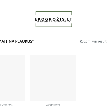
MAITINA PLAUKUS”
Rodomi visi rezulta
Pridėti
Pridėti
į norų
į norų
sąrašą
sąrašą
I PLAUKAMS
GAMINTOJAI