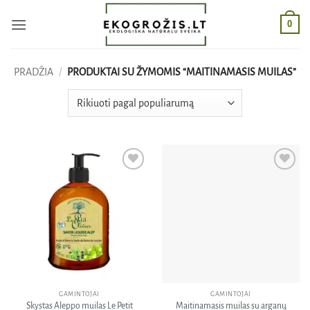
Skip
0
to
content
PRADŽIA
/
PRODUKTAI SU ŽYMOMIS “MAITINAMASIS MUILAS”
Pridėti
Pridėti
į norų
į norų
sąrašą
sąrašą
GAMINTOJAI
GAMINTOJAI
Skystas Aleppo muilas Le Petit
Maitinamasis muilas su arganų