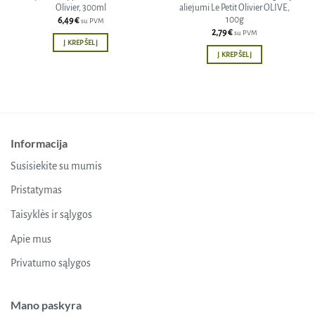
Olivier, 300ml
aliejumi Le Petit Olivier OLIVE,
100g
6,49
€
su PVM
2,79
€
su PVM
Į KREPŠELĮ
Į KREPŠELĮ
Informacija
Susisiekite su mumis
Pristatymas
Taisyklės ir sąlygos
Apie mus
Privatumo sąlygos
Mano paskyra