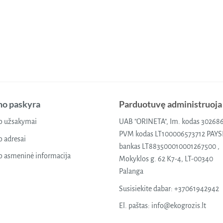
o paskyra
Parduotuvę administruoja
 užsakymai
UAB "ORINETA", Im. kodas 30268
PVM kodas LT100006573712 PAY
 adresai
bankas LT883500010001267500 ,
 asmeninė informacija
Mokyklos g. 62 K7-4, LT-00340
Palanga
Susisiekite dabar:
+37061942942
El. paštas:
info@ekogrozis.lt