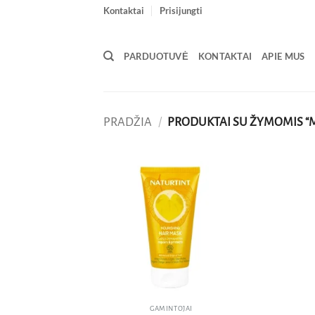
Skip
Kontaktai
Prisijungti
to
content
PARDUOTUVĖ
KONTAKTAI
APIE MUS
PRADŽIA
/
PRODUKTAI SU ŽYMOMIS “
Pridėti
į norų
sąrašą
GAMINTOJAI