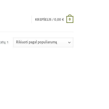
0
KREPŠELIS /
0,00
€
atų: 1