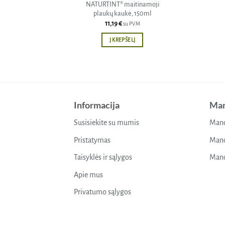
NATURTINT® maitinamoji
plaukų kaukė, 150ml
11,19
€
su PVM
Į KREPŠELĮ
Informacija
Man
Susisiekite su mumis
Mano
Pristatymas
Mano
Taisyklės ir sąlygos
Mano
Apie mus
Privatumo sąlygos