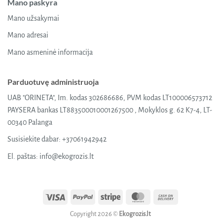
Mano paskyra
Mano užsakymai
Mano adresai
Mano asmeninė informacija
Parduotuvę administruoja
UAB "ORINETA", Im. kodas 302686686, PVM kodas LT100006573712
PAYSERA bankas LT883500010001267500 , Mokyklos g. 62 K7-4, LT-
00340 Palanga
Susisiekite dabar:
+37061942942
El. paštas:
info@ekogrozis.lt
Visa
PayPal
Stripe
MasterCard
Cash
On
Copyright 2026 ©
Ekogrozis.lt
Delivery