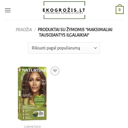
Skip
0
to
content
PRADŽIA
/
PRODUKTAI SU ŽYMOMIS “MAKSIMALIAI
TAUSOJANTYS ILGALAIKIAI”
Pridėti
į norų
sąrašą
GAMINTOJAI