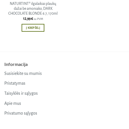
NATURTINT® ilgalaikiai plaukų
dažai be amoniako, DARK
CHOCOLATE BLONDE 6.7, 170ml
12,99
€
su PVM
Į KREPŠELĮ
Informacija
Susisiekite su mumis
Pristatymas
Taisyklės ir sąlygos
Apie mus
Privatumo sąlygos