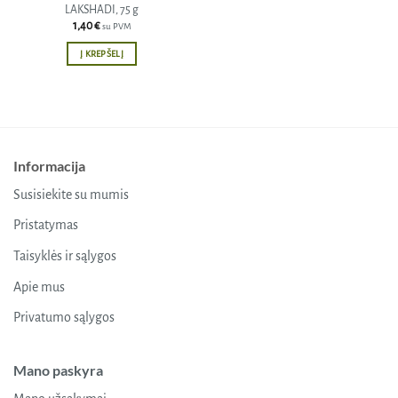
LAKSHADI, 75 g
1,40
€
su PVM
Į KREPŠELĮ
Informacija
Susisiekite su mumis
Pristatymas
Taisyklės ir sąlygos
Apie mus
Privatumo sąlygos
Mano paskyra