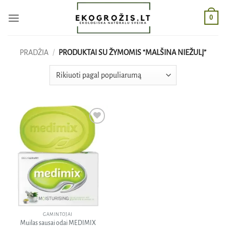
Skip
0
to
content
PRADŽIA
/
PRODUKTAI SU ŽYMOMIS “MALŠINA NIEŽULĮ”
Pridėti
į norų
sąrašą
GAMINTOJAI
Muilas sausai odai MEDIMIX