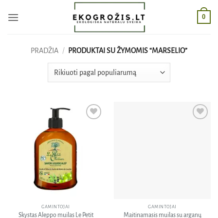
Skip
0
to
content
PRADŽIA
/
PRODUKTAI SU ŽYMOMIS “MARSELIO”
Pridėti
Pridėti
į norų
į norų
sąrašą
sąrašą
GAMINTOJAI
GAMINTOJAI
Skystas Aleppo muilas Le Petit
Maitinamasis muilas su arganų