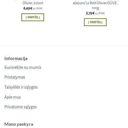
Olivier, 300ml
aliejumi Le Petit Olivier OLIVE,
100g
6,49
€
su PVM
2,79
€
su PVM
Į KREPŠELĮ
Į KREPŠELĮ
Informacija
Susisiekite su mumis
Pristatymas
Taisyklės ir sąlygos
Apie mus
Privatumo sąlygos
Mano paskyra