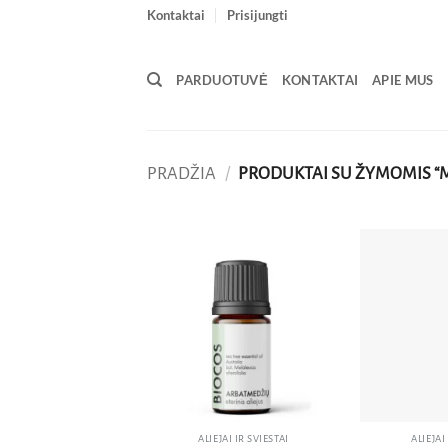
Skip
Kontaktai
Prisijungti
to
content
PARDUOTUVĖ
KONTAKTAI
APIE MUS
PRADŽIA
/
PRODUKTAI SU ŽYMOMIS “
Pridėti
į norų
sąrašą
ALIEJAI IR SVIESTAI
ALIEJAI