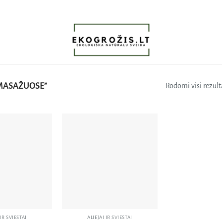
MASAŽUOSE”
Rodomi visi rezulta
Pridėti
Pridėti
į norų
į norų
sąrašą
sąrašą
 IR SVIESTAI
ALIEJAI IR SVIESTAI