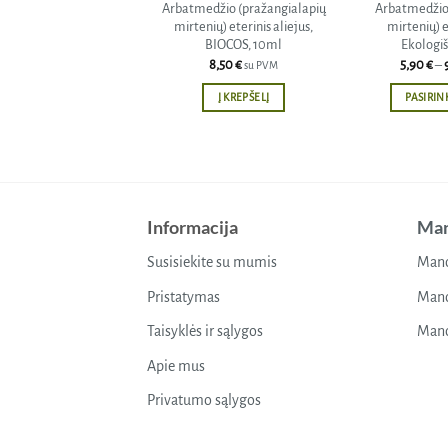
Arbatmedžio (pražangialapių
Arbatmedžio 
mirtenių) eterinis aliejus,
mirtenių) e
BIOCOS, 10ml
Ekologi
8,50
€
5,90
€
–
su PVM
Į KREPŠELĮ
PASIRIN
Informacija
Man
Susisiekite su mumis
Mano
Pristatymas
Mano
Taisyklės ir sąlygos
Mano
Apie mus
Privatumo sąlygos