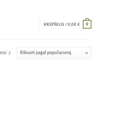
0
KREPŠELIS /
0,00
€
Rūšiuojama
tai: 3
pagal
populiarumą