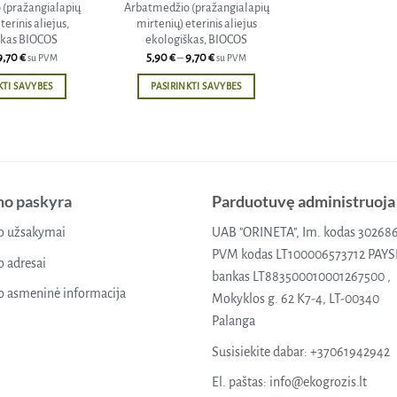
(pražangialapių
Arbatmedžio (pražangialapių
terinis aliejus,
mirtenių) eterinis aliejus
škas BIOCOS
ekologiškas, BIOCOS
Price
Price
9,70
€
5,90
€
–
9,70
€
su PVM
su PVM
range:
range:
5,90 €
5,90 €
KTI SAVYBES
PASIRINKTI SAVYBES
through
through
9,70 €
9,70 €
This
This
product
product
has
has
multiple
multiple
variants.
variants.
o paskyra
Parduotuvę administruoja
The
The
options
options
 užsakymai
UAB "ORINETA", Im. kodas 30268
may
may
PVM kodas LT100006573712 PAY
 adresai
be
be
bankas LT883500010001267500 ,
chosen
chosen
 asmeninė informacija
Mokyklos g. 62 K7-4, LT-00340
on
on
Palanga
the
the
Susisiekite dabar:
+37061942942
product
product
page
page
El. paštas:
info@ekogrozis.lt