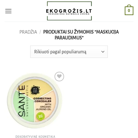
Skip
0
to
content
PRADŽIA
/
PRODUKTAI SU ŽYMOMIS “MASKUOJA
PARAUDIMUS”
Pridėti
į norų
sąrašą
DEKORATYVINĖ KOSMETIKA