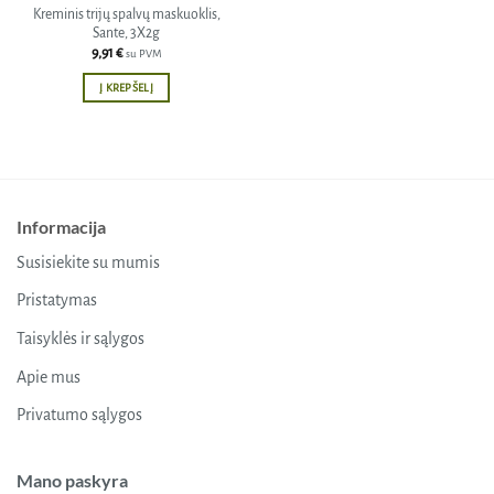
Kreminis trijų spalvų maskuoklis,
Sante, 3X2g
9,91
€
su PVM
Į KREPŠELĮ
Informacija
Susisiekite su mumis
Pristatymas
Taisyklės ir sąlygos
Apie mus
Privatumo sąlygos
Mano paskyra