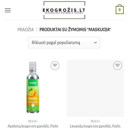
Skip
0
to
content
PRADŽIA
/
PRODUKTAI SU ŽYMOMIS “MASKUOJA”
Pridėti
Pridėti
į norų
į norų
sąrašą
sąrašą
FRISHI
FRISHI
Apelsinų kvapo oro gaiviklis, Frishi
Levandų kvapo oro gaiviklis, Frishi,