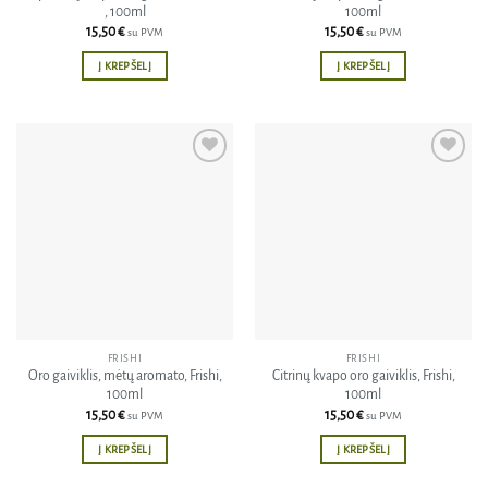
, 100ml
100ml
15,50
€
15,50
€
su PVM
su PVM
Į KREPŠELĮ
Į KREPŠELĮ
Pridėti
Pridėti
į norų
į norų
sąrašą
sąrašą
FRISHI
FRISHI
Oro gaiviklis, mėtų aromato, Frishi,
Citrinų kvapo oro gaiviklis, Frishi,
100ml
100ml
15,50
€
15,50
€
su PVM
su PVM
Į KREPŠELĮ
Į KREPŠELĮ