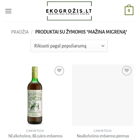
Skip
0
to
content
PRADŽIA
/
PRODUKTAI SU ŽYMOMIS “MAŽINA MIGRENĄ”
Pridėti
Pridėti
į norų
į norų
sąrašą
sąrašą
GAMINTOJAI
GAMINTOJAI
NEalkoholinis, BEcukris imbierinis
Nealkoholinis imbierinis gėrimas