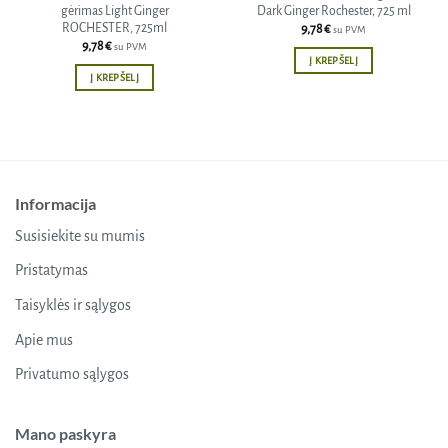
gėrimas Light Ginger
Dark Ginger Rochester, 725 ml
ROCHESTER, 725ml
9,78
€
su PVM
9,78
€
su PVM
Į KREPŠELĮ
Į KREPŠELĮ
Informacija
Susisiekite su mumis
Pristatymas
Taisyklės ir sąlygos
Apie mus
Privatumo sąlygos
Mano paskyra