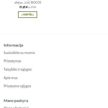
aliejus , 2 ml, BIOCOS
21,95
€
su PVM
Į KREPŠELĮ
Informacija
Susisiekite su mumis
Pristatymas
Taisyklės ir sąlygos
Apie mus
Privatumo sąlygos
Mano paskyra