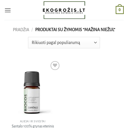
Skip
0
to
content
PRADŽIA
/
PRODUKTAI SU ŽYMOMIS “MAŽINA NIEŽUL”
Pridėti
į norų
sąrašą
ALIEJAI IR SVIESTAI
Santalo 100% grynas eterinis