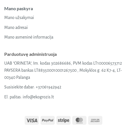
Mano paskyra
Mano užsakymai
Mano adresai
Mano asmeninė informacija
Parduotuvę administruoja
UAB "ORINETA", Im. kodas 302686686, PVM kodas LT100006573712
PAYSERA bankas LT883500010001267500 , Mokyklos g. 62 K7-4, LT-
00340 Palanga
Susisiekite dabar:
+37061942942
El. paštas:
info@ekogrozis.lt
Visa
PayPal
Stripe
MasterCard
Cash
On