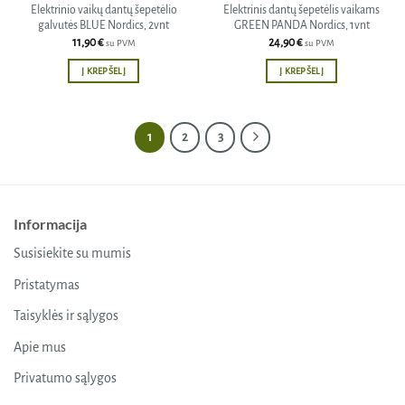
Elektrinio vaikų dantų šepetėlio
Elektrinis dantų šepetėlis vaikams
galvutės BLUE Nordics, 2vnt
GREEN PANDA Nordics, 1vnt
11,90
€
24,90
€
su PVM
su PVM
Į KREPŠELĮ
Į KREPŠELĮ
1
2
3
Informacija
Susisiekite su mumis
Pristatymas
Taisyklės ir sąlygos
Apie mus
Privatumo sąlygos