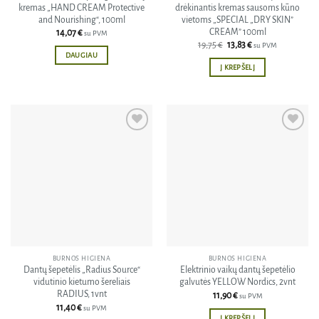
kremas „HAND CREAM Protective
drėkinantis kremas sausoms kūno
and Nourishing“, 100ml
vietoms „SPECIAL „DRY SKIN”
CREAM” 100ml
14,07
€
su PVM
Original
Current
19,75
€
13,83
€
su PVM
price
price
DAUGIAU
was:
is:
Į KREPŠELĮ
19,75 €.
13,83 €.
Pridėti
Pridėti
į norų
į norų
sąrašą
sąrašą
BURNOS HIGIENA
BURNOS HIGIENA
Dantų šepetėlis „Radius Source“
Elektrinio vaikų dantų šepetėlio
vidutinio kietumo šereliais
galvutės YELLOW Nordics, 2vnt
RADIUS, 1vnt
11,90
€
su PVM
11,40
€
su PVM
Į KREPŠELĮ