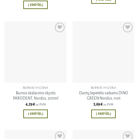
Į KREPŠELĮ
Pridėti
Pridėti
į norų
į norų
sąrašą
sąrašą
BURNOS HIGIENA
BURNOS HIGIENA
Burnos skalavimo skystis
Dantų šepetėlis vaikams DINO
PARODENT, Nordics, 300ml
GREEN Nordics, 1vnt
4,29
€
3,69
€
su PVM
su PVM
Į KREPŠELĮ
Į KREPŠELĮ