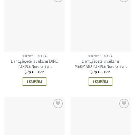
Pridėti
Pridėti
į norų
į norų
sąrašą
sąrašą
BURNOS HIGIENA
BURNOS HIGIENA
Dantų šepetėlis vaikams DINO
Dantų šepetėlis vaikams
PURPLE Nordics, 1vnt
MERMAID PURPLE Nordics, 1vnt
3,69
€
3,69
€
su PVM
su PVM
Į KREPŠELĮ
Į KREPŠELĮ
Pridėti
Pridėti
į norų
į norų
sąrašą
sąrašą