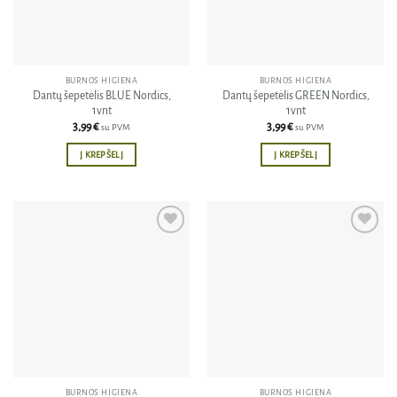
BURNOS HIGIENA
BURNOS HIGIENA
Dantų šepetėlis BLUE Nordics,
Dantų šepetėlis GREEN Nordics,
1vnt
1vnt
3,99
€
3,99
€
su PVM
su PVM
Į KREPŠELĮ
Į KREPŠELĮ
Pridėti
Pridėti
į norų
į norų
sąrašą
sąrašą
BURNOS HIGIENA
BURNOS HIGIENA