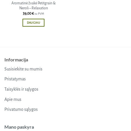
Aromatinė žvakė Petitgrain &
Neroli – Relaxation
39,00
€
su PVM
DAUGIAU
Informacija
Susisiekite su mumis
Pristatymas
Taisyklės ir sąlygos
Apie mus
Privatumo sąlygos
Mano paskyra