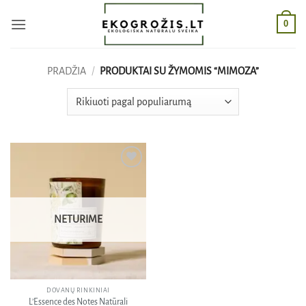
Skip
0
to
content
PRADŽIA
/
PRODUKTAI SU ŽYMOMIS “MIMOZA”
Pridėti
į norų
sąrašą
NETURIME
DOVANŲ RINKINIAI
L’Essence des Notes Natūrali