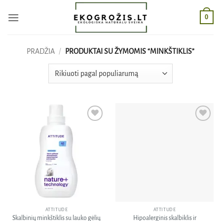
Skip
0
to
content
PRADŽIA
/
PRODUKTAI SU ŽYMOMIS “MINKŠTIKLIS”
Pridėti
Pridėti
į norų
į norų
sąrašą
sąrašą
ATTITUDE
ATTITUDE
Skalbinių minkštiklis su lauko gėlių
Hipoalerginis skalbiklis ir