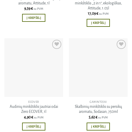
aromatu, Attitude, 1l
minkštiklis „2 in 1“, ekologiškas,
Attitude, 1.05l
9,39
€
su PVM
17,09
€
su PVM
Į KREPŠELĮ
Į KREPŠELĮ
Pridėti
Pridėti
į norų
į norų
sąrašą
sąrašą
ECOVER
GAMINTOJAI
Audinių minkštiklis jautriai odai
Skalbinių minkštiklis su persikų
Zero ECOVER, 1l
aromatu, Sodasan, 750ml
4,90
€
5,62
€
su PVM
su PVM
Į KREPŠELĮ
Į KREPŠELĮ