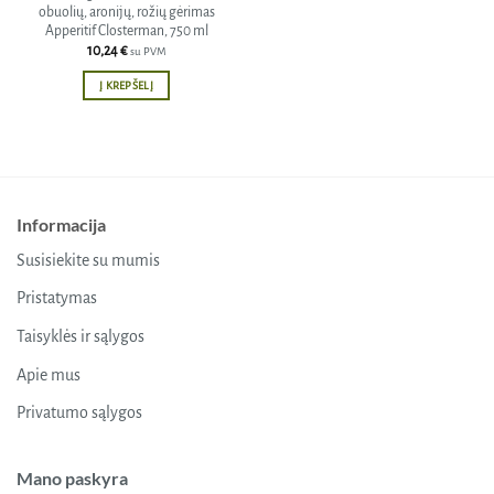
obuolių, aronijų, rožių gėrimas
Apperitif Closterman, 750 ml
10,24
€
su PVM
Į KREPŠELĮ
Informacija
Susisiekite su mumis
Pristatymas
Taisyklės ir sąlygos
Apie mus
Privatumo sąlygos
Mano paskyra