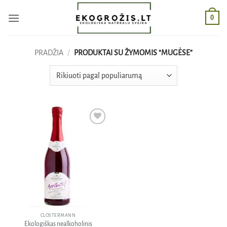
Skip
0
to
content
PRADŽIA
/
PRODUKTAI SU ŽYMOMIS “MUGĖSE”
Pridėti
į norų
sąrašą
CLOSTERMANN
Ekologiškas nealkoholinis