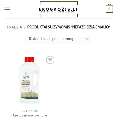
Skip
0
to
content
PRADŽIA
/
PRODUKTAI SU ŽYMOMIS “NEPAŽEIDŽIA EMALIO”
Pridėti
į norų
sąrašą
E.D.L. NATURE
Greito veikimo priemonė