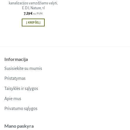
kanalizacijos vamzdžiams valyti,
E.D.L Nature, 1l
7,29
€
su PVM
Į KREPŠELĮ
Informacija
Susisiekite su mumis
Pristatymas
Taisyklės ir sąlygos
Apie mus
Privatumo sąlygos
Mano paskyra