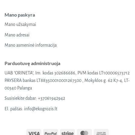
Mano paskyra
Mano užsakymai
Mano adresai
Mano asmeninė informacija
Parduotuvę administruoja
UAB "ORINETA", Im. kodas 302686686, PVM kodas LT100006573712
PAYSERA bankas LT883500010001267500 , Mokyklos g. 62 K7-4, LT-
00340 Palanga
Susisiekite dabar:
+37061942942
El. paštas:
info@ekogrozis.lt
Visa
PayPal
Stripe
MasterCard
Cash