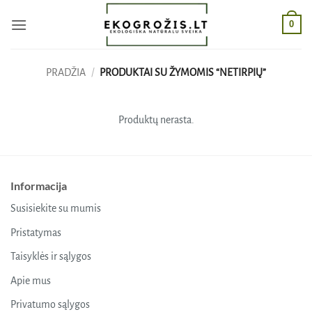
Skip
0
to
content
PRADŽIA
/
PRODUKTAI SU ŽYMOMIS “NETIRPIŲ”
Produktų nerasta.
Informacija
Susisiekite su mumis
Pristatymas
Taisyklės ir sąlygos
Apie mus
Privatumo sąlygos