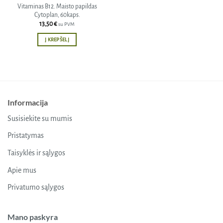
Vitaminas B12. Maisto papildas
Cytoplan, 60kaps.
13,50
€
su PVM
Į KREPŠELĮ
Informacija
Susisiekite su mumis
Pristatymas
Taisyklės ir sąlygos
Apie mus
Privatumo sąlygos
Mano paskyra