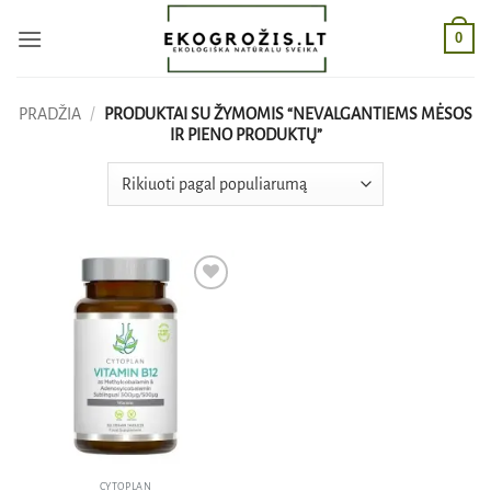
Skip
0
to
content
PRADŽIA
/
PRODUKTAI SU ŽYMOMIS “NEVALGANTIEMS MĖSOS
IR PIENO PRODUKTŲ”
Pridėti
į norų
sąrašą
CYTOPLAN