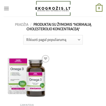
Skip
0
to
content
PRADŽIA
/
PRODUKTAI SU ŽYMOMIS “NORMALIĄ
CHOLESTEROLIO KONCENTRACIJĄ”
Pridėti
į norų
sąrašą
GAMINTOJAI