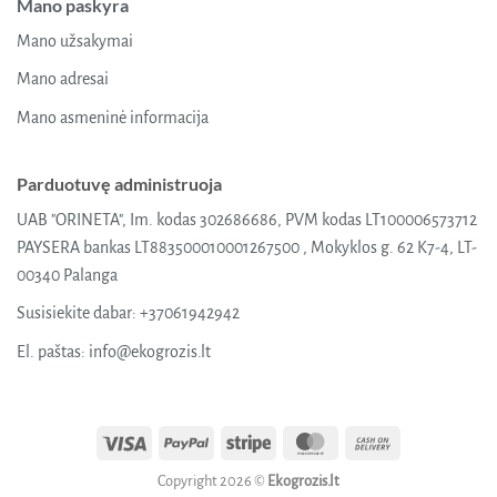
Mano paskyra
Mano užsakymai
Mano adresai
Mano asmeninė informacija
Parduotuvę administruoja
UAB "ORINETA", Im. kodas 302686686, PVM kodas LT100006573712
PAYSERA bankas LT883500010001267500 , Mokyklos g. 62 K7-4, LT-
00340 Palanga
Susisiekite dabar:
+37061942942
El. paštas:
info@ekogrozis.lt
Visa
PayPal
Stripe
MasterCard
Cash
On
Copyright 2026 ©
Ekogrozis.lt
Delivery