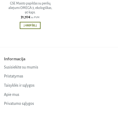
GSE Maisto papildas su perilių
aliejumi OMEGA-3, ekologiškas,
90 kaps.
31,70
€
su PVM
Į KREPŠELĮ
Informacija
Susisiekite su mumis
Pristatymas
Taisyklės ir sąlygos
Apie mus
Privatumo sąlygos