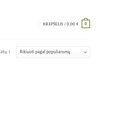
0
KREPŠELIS /
0,00
€
atų: 1