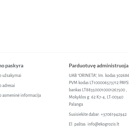
o paskyra
Parduotuvę administruoja
 užsakymai
UAB "ORINETA", Im. kodas 30268
PVM kodas LT100006573712 PAY
 adresai
bankas LT883500010001267500 ,
 asmeninė informacija
Mokyklos g. 62 K7-4, LT-00340
Palanga
Susisiekite dabar:
+37061942942
El. paštas:
info@ekogrozis.lt