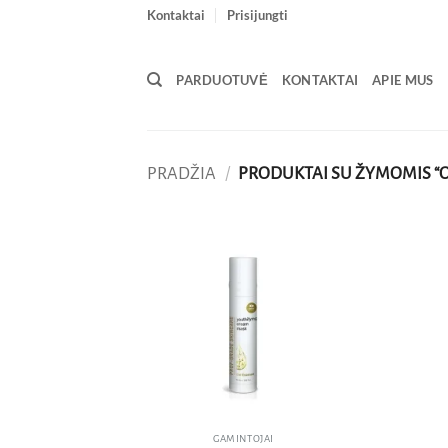
Skip
Kontaktai
Prisijungti
to
content
PARDUOTUVĖ
KONTAKTAI
APIE MUS
PRADŽIA
/
PRODUKTAI SU ŽYMOMIS “
Pridėti
į norų
sąrašą
GAMINTOJAI