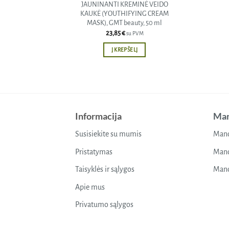
JAUNINANTI KREMINĖ VEIDO
KAUKĖ (YOUTHIFYING CREAM
MASK), GMT beauty, 50 ml
23,85
€
su PVM
Į KREPŠELĮ
Informacija
Man
Susisiekite su mumis
Mano
Pristatymas
Mano
Taisyklės ir sąlygos
Mano
Apie mus
Privatumo sąlygos