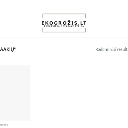
AAKIŲ”
Rodomi visi rezulta
Pridėti
į norų
sąrašą
IOCOS