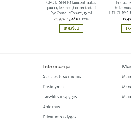
ORO DI SPELLO Koncentruotas
Priešrauk
paakių kremas „Concentrated
balzamas 
Eye Contour Cream”, 15 ml
HELICHRYSUM
Original
Current
24,97
€
17,48
€
19,4
su PVM
price
price
was:
is:
Į KREPŠELĮ
Į K
24,97 €.
17,48 €.
Informacija
Man
Susisiekite su mumis
Mano
Pristatymas
Mano
Taisyklės ir sąlygos
Mano
Apie mus
Privatumo sąlygos