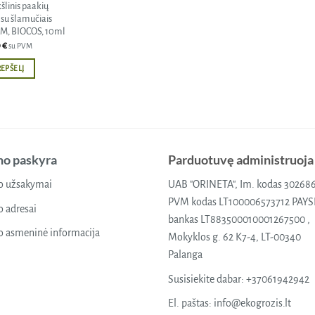
šlinis paakių
su šlamučiais
, BIOCOS, 10ml
9
€
su PVM
REPŠELĮ
o paskyra
Parduotuvę administruoja
 užsakymai
UAB "ORINETA", Im. kodas 30268
PVM kodas LT100006573712 PAY
 adresai
bankas LT883500010001267500 ,
 asmeninė informacija
Mokyklos g. 62 K7-4, LT-00340
Palanga
Susisiekite dabar:
+37061942942
El. paštas:
info@ekogrozis.lt