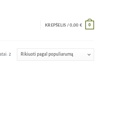
0
KREPŠELIS /
0,00
€
Rūšiuojama
tai: 2
pagal
populiarumą