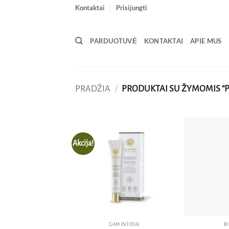
Skip
Kontaktai
Prisijungti
to
content
PARDUOTUVĖ
KONTAKTAI
APIE MUS
PRADŽIA
/
PRODUKTAI SU ŽYMOMIS “P
Akcija!
Pridėti
į norų
sąrašą
GAMINTOJAI
B