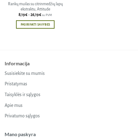
Rankų muilas su citrinmedžių lapų
ekstraktu, Attitude
Price
8,19
€
–
26,19
€
su PVM
range:
8,19 €
PASIRINKTI SAVYBES
through
26,19 €
This
product
has
multiple
variants.
Informacija
The
options
Susisiekite su mumis
may
be
Pristatymas
chosen
Taisyklės ir sąlygos
on
the
Apie mus
product
Privatumo sąlygos
page
Mano paskyra