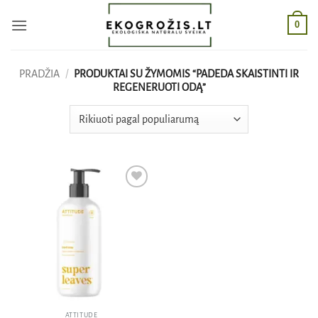
Skip
0
to
content
PRADŽIA
/
PRODUKTAI SU ŽYMOMIS “PADEDA SKAISTINTI IR
REGENERUOTI ODĄ”
Pridėti
į norų
sąrašą
ATTITUDE