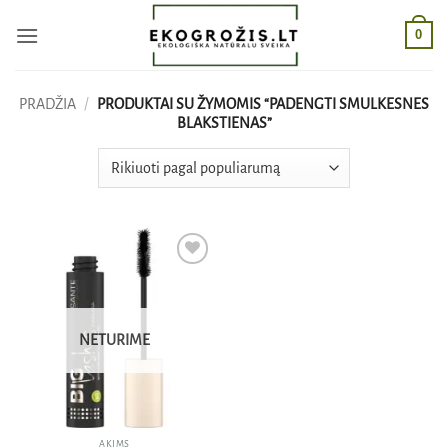
Skip
0
to
content
PRADŽIA
/
PRODUKTAI SU ŽYMOMIS “PADENGTI SMULKESNES
BLAKSTIENAS”
Pridėti
į norų
sąrašą
NETURIME
AKIMS