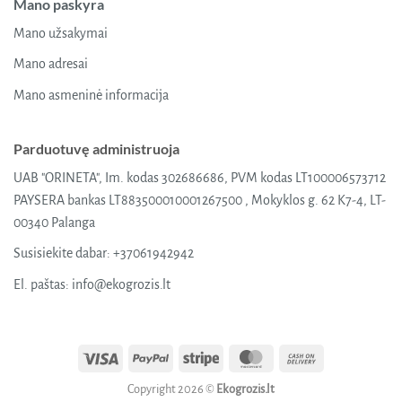
Mano paskyra
Mano užsakymai
Mano adresai
Mano asmeninė informacija
Parduotuvę administruoja
UAB "ORINETA", Im. kodas 302686686, PVM kodas LT100006573712
PAYSERA bankas LT883500010001267500 , Mokyklos g. 62 K7-4, LT-
00340 Palanga
Susisiekite dabar:
+37061942942
El. paštas:
info@ekogrozis.lt
Visa
PayPal
Stripe
MasterCard
Cash
On
Copyright 2026 ©
Ekogrozis.lt
Delivery