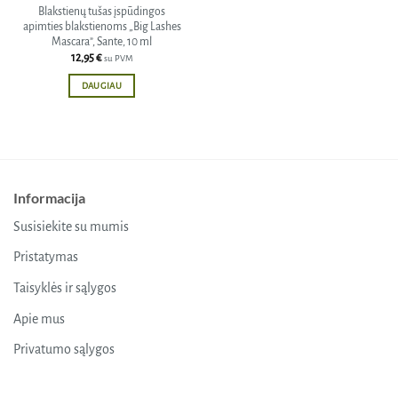
Blakstienų tušas įspūdingos
apimties blakstienoms „Big Lashes
Mascara”, Sante, 10 ml
12,95
€
su PVM
DAUGIAU
Informacija
Susisiekite su mumis
Pristatymas
Taisyklės ir sąlygos
Apie mus
Privatumo sąlygos