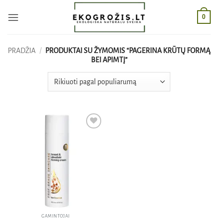
Skip
0
to
content
PRADŽIA
/
PRODUKTAI SU ŽYMOMIS “PAGERINA KRŪTŲ FORMĄ
BEI APIMTĮ”
Pridėti
į norų
sąrašą
GAMINTOJAI