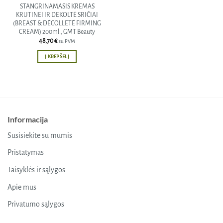
STANGRINAMASIS KREMAS
KRUTINEI IR DEKOLTĖ SRIČIAI
(BREAST & DÉCOLLETÉ FIRMING
CREAM) 200ml., GMT Beauty
48,70
€
su PVM
Į KREPŠELĮ
Informacija
Susisiekite su mumis
Pristatymas
Taisyklės ir sąlygos
Apie mus
Privatumo sąlygos