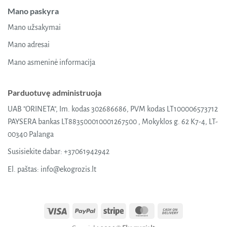
Mano paskyra
Mano užsakymai
Mano adresai
Mano asmeninė informacija
Parduotuvę administruoja
UAB "ORINETA", Im. kodas 302686686, PVM kodas LT100006573712
PAYSERA bankas LT883500010001267500 , Mokyklos g. 62 K7-4, LT-
00340 Palanga
Susisiekite dabar:
+37061942942
El. paštas:
info@ekogrozis.lt
Visa
PayPal
Stripe
MasterCard
Cash
On