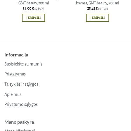
GMT beauty, 200 ml
kremas, GMT beauty, 200 ml
37,00
€
25,85
€
su PVM
su PVM
Į KREPŠELĮ
Į KREPŠELĮ
Informacija
Susisiekite su mumis
Pristatymas
Taisyklės ir sąlygos
Apie mus
Privatumo sąlygos
Mano paskyra