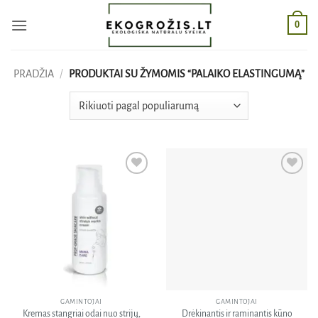
Skip
0
to
content
PRADŽIA
/
PRODUKTAI SU ŽYMOMIS “PALAIKO ELASTINGUMĄ”
Pridėti
Pridėti
į norų
į norų
sąrašą
sąrašą
GAMINTOJAI
GAMINTOJAI
Kremas stangriai odai nuo strijų,
Drėkinantis ir raminantis kūno