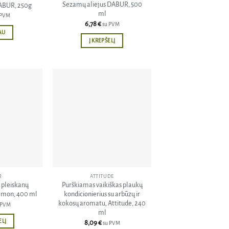
Sezamų aliejus DABUR, 500
ABUR, 250g
ml
 PVM
6,78
€
su PVM
AU
Į KREPŠELĮ
Pridėti
Pridėti
į norų
į norų
sąrašą
sąrašą
R
ATTITUDE
pleiskanų
Purškiamas vaikiškas plaukų
mon, 400 ml
kondicionierius su arbūzų ir
kokosų aromatu, Attitude, 240
 PVM
ml
ELĮ
8,09
€
su PVM