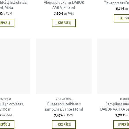
ERŽŲ hidrolatas,
Aliejus plaukams DABUR
Čiavanprašas D
ml, Mėta
AMLA, 200 ml
6,71
€
su
€
7,60
€
su PVM
su PVM
DAUGI
REPŠELĮ
Į KREPŠELĮ
Pridėti
Pridėti
į norų
į norų
sąrašą
sąrašą
INTOJAI
KOSMETIKA
DABU
ušų hidrolatas,
Blizgesio suteikiantis
Šampūnas nuo 
 100 ml
šampūnas, Sante 250ml
DABUR VATIKA Le
€
7,47
€
7,70
€
su PVM
su PVM
su
REPŠELĮ
Į KREPŠELĮ
Į KREPŠ