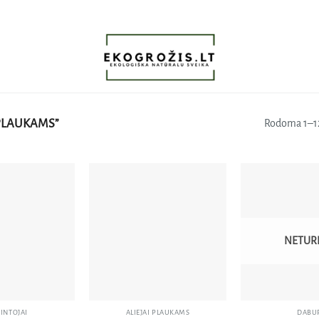
PLAUKAMS”
Rodoma 1–12
Pridėti
Pridėti
į norų
į norų
sąrašą
sąrašą
NETUR
INTOJAI
ALIEJAI PLAUKAMS
DABU