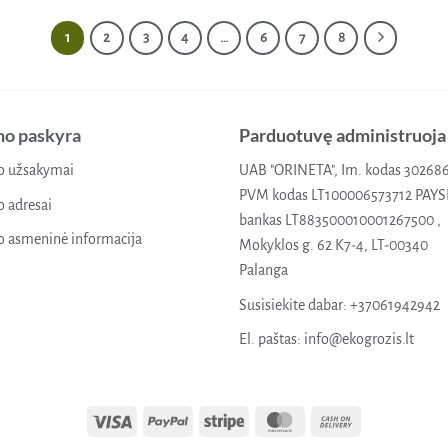
multiple
1
2
3
4
…
6
7
8
variants.
The
options
may
o paskyra
Parduotuvę administruoja
be
chosen
 užsakymai
UAB "ORINETA", Im. kodas 30268
on
PVM kodas LT100006573712 PAY
 adresai
the
bankas LT883500010001267500 ,
product
 asmeninė informacija
Mokyklos g. 62 K7-4, LT-00340
page
Palanga
Susisiekite dabar:
+37061942942
El. paštas:
info@ekogrozis.lt
Visa
PayPal
Stripe
MasterCard
Cash
On