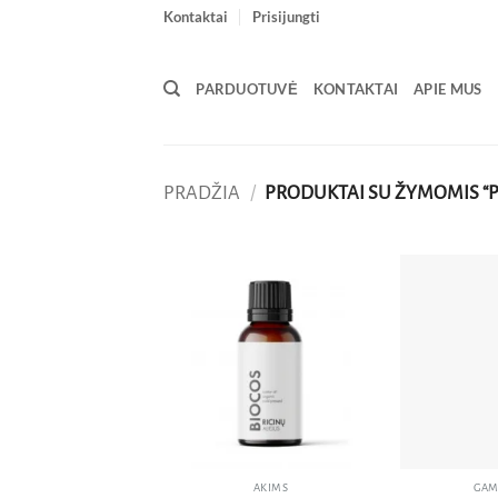
Skip
Kontaktai
Prisijungti
to
content
PARDUOTUVĖ
KONTAKTAI
APIE MUS
PRADŽIA
/
PRODUKTAI SU ŽYMOMIS “
Pridėti
į norų
sąrašą
AKIMS
GAM