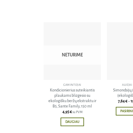
Pridėti
į norų
sąrašą
NETURIME
GAMINTOJAI
ALIEJAI
Kondicionierius suteikiantis
Simondsijų (
plaukams blizgesio su
(ekologiš
ekologišku beržų ekstraktu ir
7,84
€
–
1
B5, Sante Family, 150 ml
PASIRIN
4,95
€
su PVM
DAUGIAU