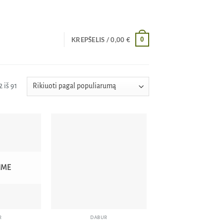
0
KREPŠELIS /
0,00
€
Rūšiuojama
 iš 91
pagal
populiarumą
Pridėti
Pridėti
į norų
į norų
sąrašą
sąrašą
IME
R
DABUR