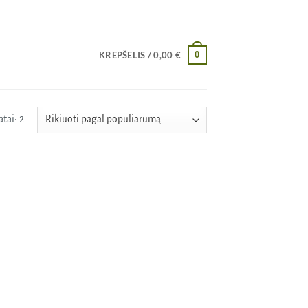
0
KREPŠELIS /
0,00
€
Rūšiuojama
tai: 2
pagal
populiarumą