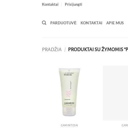
Skip
Kontaktai
Prisijungti
to
content
PARDUOTUVĖ
KONTAKTAI
APIE MUS
PRADŽIA
/
PRODUKTAI SU ŽYMOMIS “P
Pridėti
į norų
sąrašą
GAMINTOJAI
GAM