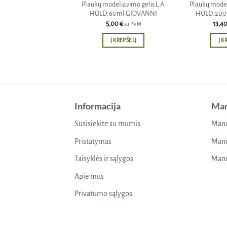
Plaukų modeliavimo gelis L.A.
Plaukų modeli
HOLD, 60ml GIOVANNI
HOLD, 20
5,00
€
13,4
su PVM
Į KREPŠELĮ
Į K
Informacija
Man
Susisiekite su mumis
Mano
Pristatymas
Mano
Taisyklės ir sąlygos
Mano
Apie mus
Privatumo sąlygos