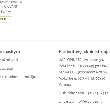
avimo gelis L.A.
0ml GIOVANNI
0
€
su PVM
REPŠELĮ
o paskyra
Parduotuvę administruoja
 užsakymai
UAB "ORINETA", Im. kodas 30268
PVM kodas LT100006573712 PAY
 adresai
bankas LT883500010001267500 ,
 asmeninė informacija
Mokyklos g. 62 K7-4, LT-00340
Palanga
Susisiekite dabar:
+37061942942
El. paštas:
info@ekogrozis.lt