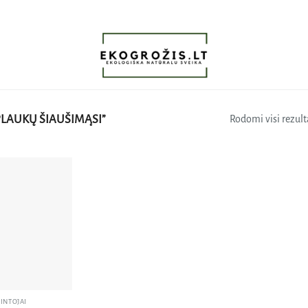
LAUKŲ ŠIAUŠIMĄSI”
Rodomi visi rezulta
Pridėti
į norų
sąrašą
INTOJAI