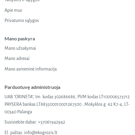
Apie mus
Privatumo sąlygos
Mano paskyra
Mano užsakymai
Mano adresai
Mano asmeninė informacija
Parduotuvę administruoja
UAB "ORINETA", Im. kodas 302686686, PVM kodas LT100006573712
PAYSERA bankas LT883500010001267500 , Mokyklos g. 62 K7-4, LT-
00340 Palanga
Susisiekite dabar:
+37061942942
El. paštas:
info@ekogrozis.lt