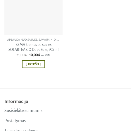
APSAUGA NUO SAULĖS, SAVAIMINIO ĮDEGIO KREMAI
BEMA kremas po saulės
SOLARTEABIO DopoSole, 150 ml
Original
Current
21,00
€
10,00
€
su PVM
price
price
was:
is:
Į KREPŠELĮ
21,00 €.
10,00 €.
Informacija
Susisiekite su mumis
Pristatymas
Taisyklės ir sąlygos