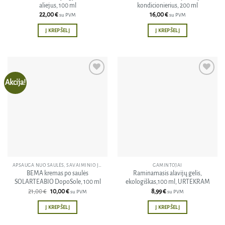
aliejus, 100 ml
kondicionierius, 200 ml
22,00
€
16,00
€
su PVM
su PVM
Į KREPŠELĮ
Į KREPŠELĮ
Akcija!
Pridėti
Pridėti
į norų
į norų
sąrašą
sąrašą
APSAUGA NUO SAULĖS, SAVAIMINIO ĮDEGIO KREMAI
GAMINTOJAI
BEMA kremas po saulės
Raminamasis alavijų gelis,
SOLARTEABIO DopoSole, 100 ml
ekologiškas,100 ml, URTEKRAM
Original
Current
21,00
€
10,00
€
8,99
€
su PVM
su PVM
price
price
was:
is:
Į KREPŠELĮ
Į KREPŠELĮ
21,00 €.
10,00 €.