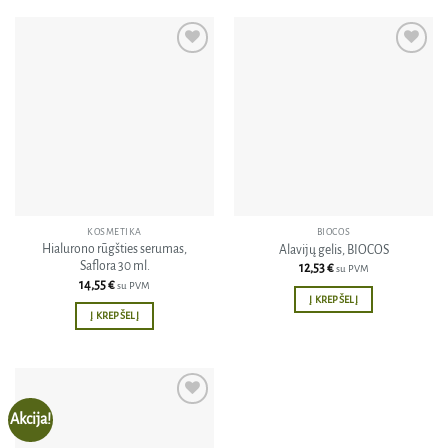
Pridėti
Pridėti
į norų
į norų
sąrašą
sąrašą
KOSMETIKA
BIOCOS
Hialurono rūgšties serumas,
Alavijų gelis, BIOCOS
Saflora 30 ml.
12,53
€
su PVM
14,55
€
su PVM
Į KREPŠELĮ
Į KREPŠELĮ
Akcija!
Pridėti
į norų
sąrašą