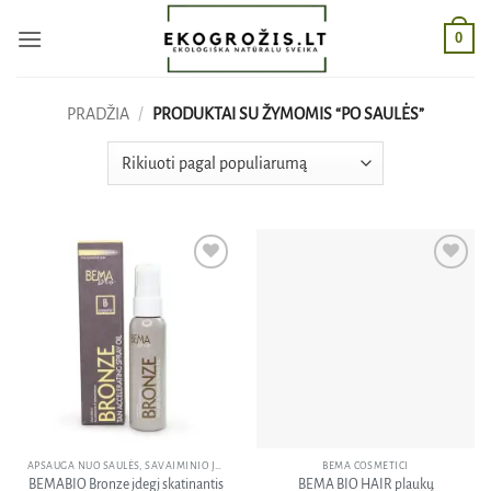
Skip
0
to
content
PRADŽIA
/
PRODUKTAI SU ŽYMOMIS “PO SAULĖS”
Pridėti
Pridėti
į norų
į norų
sąrašą
sąrašą
APSAUGA NUO SAULĖS, SAVAIMINIO ĮDEGIO KREMAI
BEMA COSMETICI
BEMABIO Bronze įdegį skatinantis
BEMA BIO HAIR plaukų