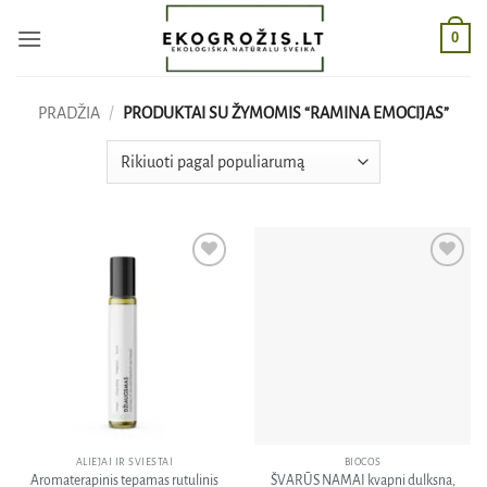
Skip
0
to
content
PRADŽIA
/
PRODUKTAI SU ŽYMOMIS “RAMINA EMOCIJAS”
Pridėti
Pridėti
į norų
į norų
sąrašą
sąrašą
ALIEJAI IR SVIESTAI
BIOCOS
Aromaterapinis tepamas rutulinis
ŠVARŪS NAMAI kvapni dulksna,