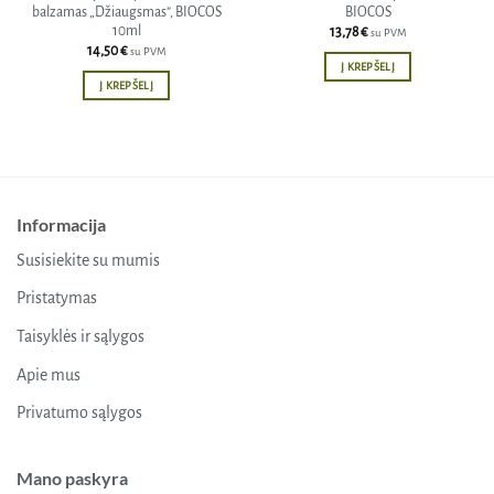
balzamas „Džiaugsmas”, BIOCOS
BIOCOS
10ml
13,78
€
su PVM
14,50
€
su PVM
Į KREPŠELĮ
Į KREPŠELĮ
Informacija
Susisiekite su mumis
Pristatymas
Taisyklės ir sąlygos
Apie mus
Privatumo sąlygos
Mano paskyra