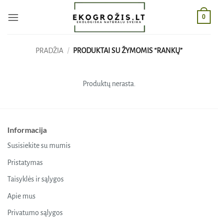
Skip
0
to
content
PRADŽIA
/
PRODUKTAI SU ŽYMOMIS “RANKŲ”
Produktų nerasta.
Informacija
Susisiekite su mumis
Pristatymas
Taisyklės ir sąlygos
Apie mus
Privatumo sąlygos