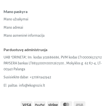
Mano paskyra
Mano užsakymai
Mano adresai
Mano asmeninė informacija
Parduotuvę administruoja
UAB "ORINETA", Im. kodas 302686686, PVM kodas LT100006573712
PAYSERA bankas LT883500010001267500 , Mokyklos g. 62 K7-4, LT-
00340 Palanga
Susisiekite dabar:
+37061942942
El. paštas:
info@ekogrozis.lt
Visa
PayPal
Stripe
MasterCard
Cash