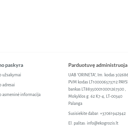
o paskyra
Parduotuvę administruoja
 užsakymai
UAB "ORINETA", Im. kodas 30268
PVM kodas LT100006573712 PAY
 adresai
bankas LT883500010001267500 ,
 asmeninė informacija
Mokyklos g. 62 K7-4, LT-00340
Palanga
Susisiekite dabar:
+37061942942
El. paštas:
info@ekogrozis.lt