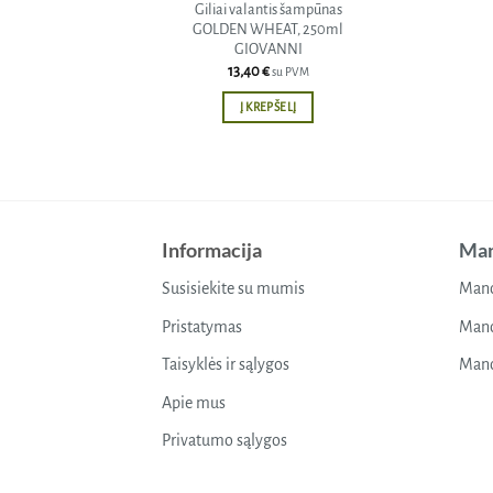
Giliai valantis šampūnas
GOLDEN WHEAT, 250ml
GIOVANNI
13,40
€
su PVM
Į KREPŠELĮ
Informacija
Man
Susisiekite su mumis
Mano
Pristatymas
Mano
Taisyklės ir sąlygos
Mano
Apie mus
Privatumo sąlygos