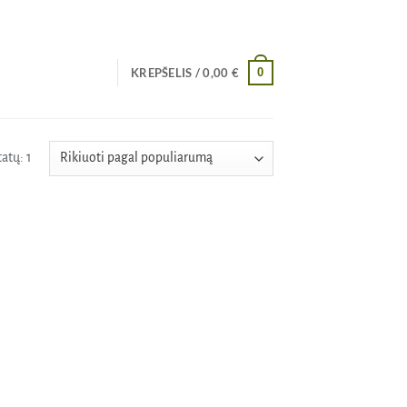
0
KREPŠELIS /
0,00
€
atų: 1