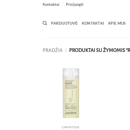
Skip
Kontaktai
Prisijungti
to
content
PARDUOTUVĖ
KONTAKTAI
APIE MUS
PRADŽIA
/
PRODUKTAI SU ŽYMOMIS “R
Pridėti
į norų
sąrašą
GAMINTOJAI