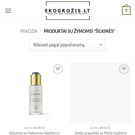
Skip
0
to
content
PRADŽIA
/
PRODUKTAI SU ŽYMOMIS “ŠILKINĖS”
Pridėti
Pridėti
į norų
į norų
sąrašą
sąrašą
ALISSI BRONTE
ALISSI BRONTE
Serumas su hialurono rūgštimi ir
Veido prausiklis su fitino rūgštimi