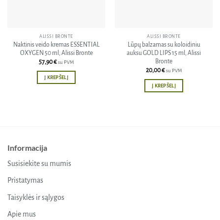
ALISSI BRONTE
ALISSI BRONTE
Naktinis veido kremas ESSENTIAL
Lūpų balzamas su koloidiniu
OXYGEN 50 ml, Alissi Bronte
auksu GOLD LIPS 15 ml, Alissi
Bronte
57,90
€
su PVM
20,00
€
su PVM
Į KREPŠELĮ
Į KREPŠELĮ
Informacija
Susisiekite su mumis
Pristatymas
Taisyklės ir sąlygos
Apie mus