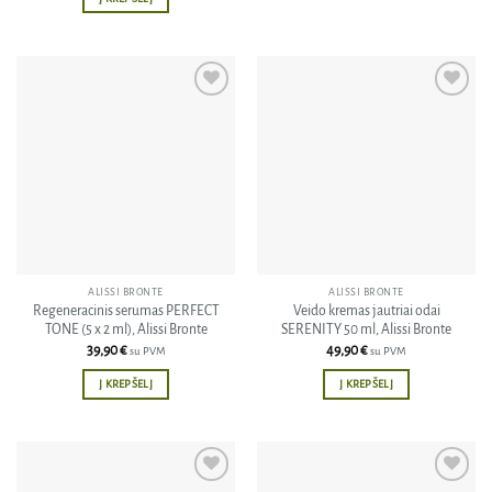
Pridėti
Pridėti
į norų
į norų
sąrašą
sąrašą
ALISSI BRONTE
ALISSI BRONTE
Regeneracinis serumas PERFECT
Veido kremas jautriai odai
TONE (5 x 2 ml), Alissi Bronte
SERENITY 50 ml, Alissi Bronte
39,90
€
49,90
€
su PVM
su PVM
Į KREPŠELĮ
Į KREPŠELĮ