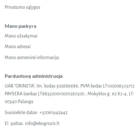
Privatumo sąlygos
Mano paskyra
Mano užsakymai
Mano adresai
Mano asmeninė informacija
Parduotuvę administruoja
UAB "ORINETA", Im. kodas 302686686, PVM kodas LT100006573712
PAYSERA bankas LT883500010001267500 , Mokyklos g. 62 K7-4, LT-
00340 Palanga
Susisiekite dabar:
+37061942942
El. paštas:
info@ekogrozis.lt