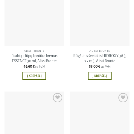
Pridėti
Pridėti
į norų
į norų
sąrašą
sąrašą
ALISSI BRONTE
ALISSI BRONTE
Paakių ir lūpų kontūro kremas
Rūgštinis šveitiklis HIDROXY-38 (5
ESSENCE 30 ml, Alissi Bronte
x 2 ml), Alissi Bronte
49,90
€
55,00
€
su PVM
su PVM
Į KREPŠELĮ
Į KREPŠELĮ
Pridėti
Pridėti
į norų
į norų
sąrašą
sąrašą