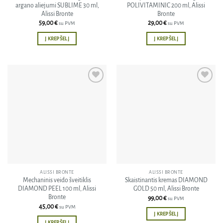
argano aliejumi SUBLIME 30 ml,
POLIVITAMINIC 200 ml, Alissi
Alissi Bronte
Bronte
59,00
€
29,00
€
su PVM
su PVM
Į KREPŠELĮ
Į KREPŠELĮ
Pridėti
Pridėti
į norų
į norų
sąrašą
sąrašą
ALISSI BRONTE
ALISSI BRONTE
Mechaninis veido šveitiklis
Skaistinantis kremas DIAMOND
DIAMOND PEEL 100 ml, Alissi
GOLD 50 ml, Alissi Bronte
Bronte
99,00
€
su PVM
45,00
€
su PVM
Į KREPŠELĮ
Į KREPŠELĮ