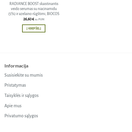
RADIANCE BOOST skaistinantis
veido serumas su niacinamidu
(5%) ir azelaino rūgštimi, BIOCOS
26,60
€
su PVM
Į KREPŠELĮ
Informacija
Susisiekite su mumis
Pristatymas
Taisyklės ir sąlygos
Apie mus
Privatumo sąlygos