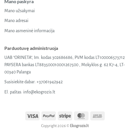
Mano paskyra
Mano užsakymai
Mano adresai
Mano asmeninė informacija
Parduotuvę administruoja
UAB "ORINETA", Im. kodas 302686686, PVM kodas LT100006573712
PAYSERA bankas LT883500010001267500 , Mokyklos g. 62 K7-4, LT-
00340 Palanga
Susisiekite dabar:
+37061942942
El. paštas:
info@ekogrozis.lt
Visa
PayPal
Stripe
MasterCard
Cash
On
Copyright 2026 ©
Ekogrozis.lt
Delivery