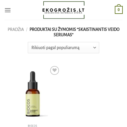
Skip
0
to
content
PRADŽIA
/
PRODUKTAI SU ŽYMOMIS “SKAISTINANTIS VEIDO
SERUMAS”
Pridėti
į norų
sąrašą
BIOCOS