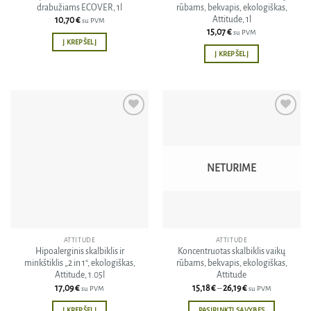
drabužiams ECOVER, 1l
rūbams, bekvapis, ekologiškas,
Attitude, 1l
10,70
€
su PVM
15,07
€
su PVM
Į KREPŠELĮ
Į KREPŠELĮ
Pridėti
Pridėti
į norų
į norų
sąrašą
sąrašą
NETURIME
ATTITUDE
ATTITUDE
Hipoalerginis skalbiklis ir
Koncentruotas skalbiklis vaikų
minkštiklis „2 in 1“, ekologiškas,
rūbams, bekvapis, ekologiškas,
Attitude, 1.05l
Attitude
Price
17,09
€
15,18
€
–
26,19
€
su PVM
su PVM
range:
15,18 €
Į KREPŠELĮ
PASIRINKTI SAVYBES