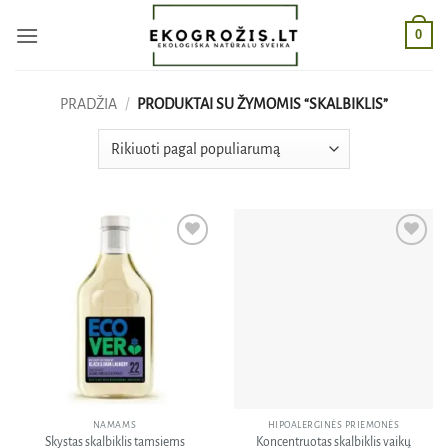
Skip
0
to
content
PRADŽIA
/
PRODUKTAI SU ŽYMOMIS “SKALBIKLIS”
Pridėti
Pridėti
į norų
į norų
sąrašą
sąrašą
NAMAMS
HIPOALERGINĖS PRIEMONĖS
Skystas skalbiklis tamsiems
Koncentruotas skalbiklis vaikų