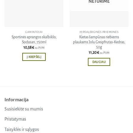
NETURIME
GAMINTOJAI
HIPOALERGINĖS PRIEMONĖS
Sportinės aprangos skalbiklis,
Kietas šampūnas riebiems
Sodasan, 750ml
plaukams Jolu Greipfrutas-Kedras,
50g
10,58
€
su PVM
11,20
€
su PVM
Į KREPŠELĮ
DAUGIAU
Informacija
Susisiekite su mumis
Pristatymas
Taisyklės ir sąlygos