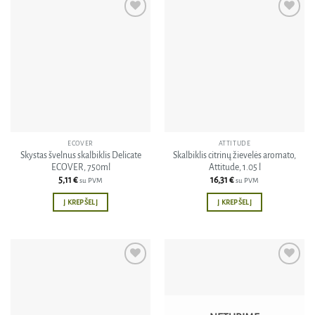
Pridėti
Pridėti
į norų
į norų
sąrašą
sąrašą
ECOVER
ATTITUDE
Skystas švelnus skalbiklis Delicate
Skalbiklis citrinų žievelės aromato,
ECOVER, 750ml
Attitude, 1.05 l
5,11
€
16,31
€
su PVM
su PVM
Į KREPŠELĮ
Į KREPŠELĮ
Pridėti
Pridėti
į norų
į norų
sąrašą
sąrašą