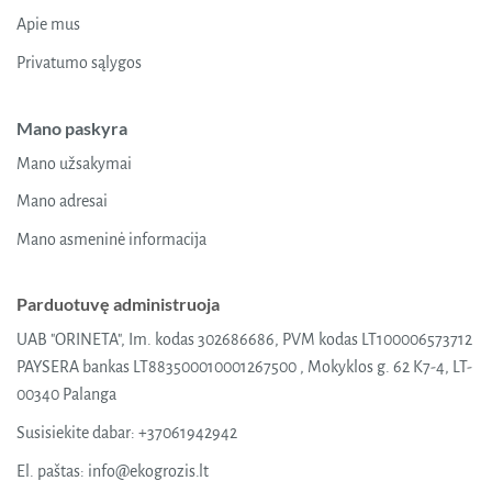
Apie mus
Privatumo sąlygos
Mano paskyra
Mano užsakymai
Mano adresai
Mano asmeninė informacija
Parduotuvę administruoja
UAB "ORINETA", Im. kodas 302686686, PVM kodas LT100006573712
PAYSERA bankas LT883500010001267500 , Mokyklos g. 62 K7-4, LT-
00340 Palanga
Susisiekite dabar:
+37061942942
El. paštas:
info@ekogrozis.lt