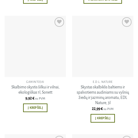
through
26,19 €
This
product
has
multiple
Pridėti
Pridėti
variants.
į norų
į norų
The
sąrašą
sąrašą
options
may
be
chosen
on
the
GAMINTOJAI
E.D.L. NATURE
product
Skalbimo skystis šilkui ir vilnai,
Skystas skalbiklis baltiems ir
page
ekologiškas 1l, Sonett
spalvotiems audiniams su vyšnių
žiedų ir jazminų aromatu, EDL
9,92
€
su PVM
Nature, 3l
Į KREPŠELĮ
22,99
€
su PVM
Į KREPŠELĮ