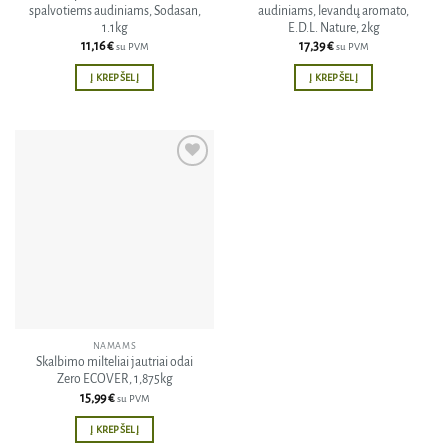
spalvotiems audiniams, Sodasan,
audiniams, levandų aromato,
1.1kg
E.D.L. Nature, 2kg
11,16
€
17,39
€
su PVM
su PVM
Į KREPŠELĮ
Į KREPŠELĮ
Pridėti
į norų
sąrašą
NAMAMS
Skalbimo milteliai jautriai odai
Zero ECOVER, 1,875kg
15,99
€
su PVM
Į KREPŠELĮ