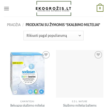
Skip
0
to
content
PRADŽIA
/
PRODUKTAI SU ŽYMOMIS “SKALBIMO MILTELIAI”
Pridėti
Pridėti
į norų
į norų
sąrašą
sąrašą
GAMINTOJAI
E.D.L. NATURE
Bekvapiai skalbimo milteliai
Skalbimo milteliai baltiems