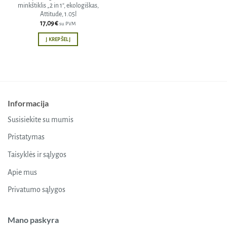
minkštiklis „2 in 1“, ekologiškas,
Attitude, 1.05l
17,09
€
su PVM
Į KREPŠELĮ
Informacija
Susisiekite su mumis
Pristatymas
Taisyklės ir sąlygos
Apie mus
Privatumo sąlygos
Mano paskyra