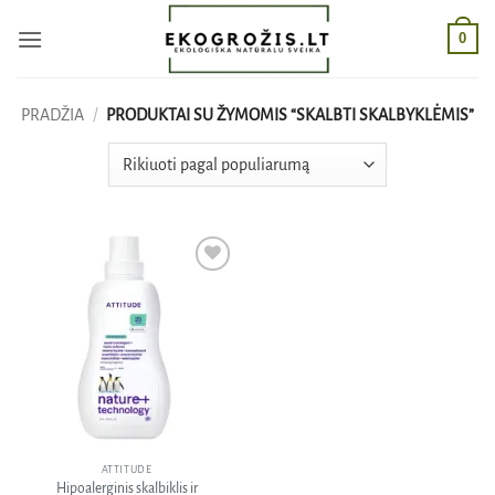
Skip
0
to
content
PRADŽIA
/
PRODUKTAI SU ŽYMOMIS “SKALBTI SKALBYKLĖMIS”
Pridėti
į norų
sąrašą
ATTITUDE
Hipoalerginis skalbiklis ir