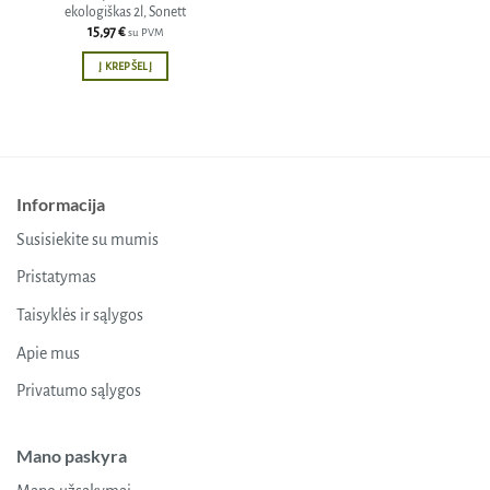
ekologiškas 2l, Sonett
15,97
€
su PVM
Į KREPŠELĮ
Informacija
Susisiekite su mumis
Pristatymas
Taisyklės ir sąlygos
Apie mus
Privatumo sąlygos
Mano paskyra