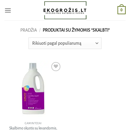
Skip
0
to
content
PRADŽIA
/
PRODUKTAI SU ŽYMOMIS “SKALBTI”
Pridėti
į norų
sąrašą
GAMINTOJAI
Skalbimo skystis su levandomis,