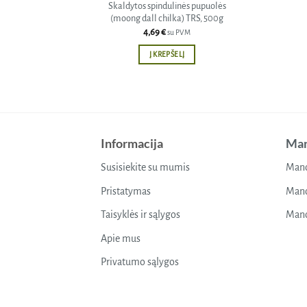
Skaldytos spindulinės pupuolės
(moong dall chilka) TRS, 500g
4,69
€
su PVM
Į KREPŠELĮ
Informacija
Man
Susisiekite su mumis
Mano
Pristatymas
Mano
Taisyklės ir sąlygos
Mano
Apie mus
Privatumo sąlygos