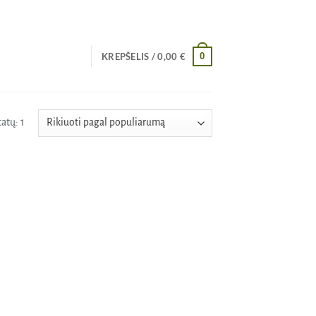
0
KREPŠELIS /
0,00
€
atų: 1