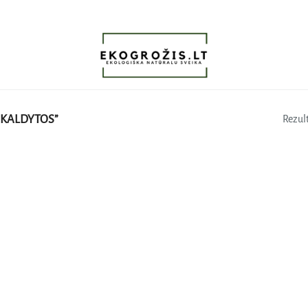
SKALDYTOS”
Rezult