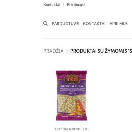
Skip
Kontaktai
Prisijungti
to
content
PARDUOTUVĖ
KONTAKTAI
APIE MUS
PRADŽIA
/
PRODUKTAI SU ŽYMOMIS “
Pridėti
į norų
sąrašą
ANKŠTINIAI PRODUKTAI