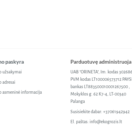
o paskyra
Parduotuvę administruoja
 užsakymai
UAB "ORINETA", Im. kodas 30268
PVM kodas LT100006573712 PAY
 adresai
bankas LT883500010001267500 ,
 asmeninė informacija
Mokyklos g. 62 K7-4, LT-00340
Palanga
Susisiekite dabar:
+37061942942
El. paštas:
info@ekogrozis.lt