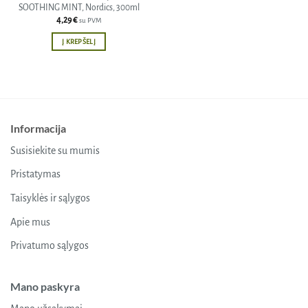
SOOTHING MINT, Nordics, 300ml
4,29
€
su PVM
Į KREPŠELĮ
Informacija
Susisiekite su mumis
Pristatymas
Taisyklės ir sąlygos
Apie mus
Privatumo sąlygos
Mano paskyra