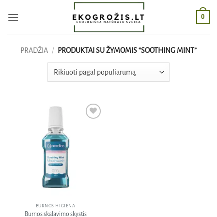
Skip
0
to
content
PRADŽIA
/
PRODUKTAI SU ŽYMOMIS “SOOTHING MINT”
Pridėti
į norų
sąrašą
BURNOS HIGIENA
Burnos skalavimo skystis