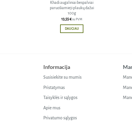
Khadi augaliniai bespalviai
paruošiamieji plaukų dažai
100g
13,55
€
su PVM
DAUGIAU
Informacija
Man
Susisiekite su mumis
Mano
Pristatymas
Mano
Taisyklės ir sąlygos
Mano
Apie mus
Privatumo sąlygos