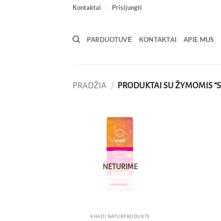
Skip
Kontaktai
Prisijungti
to
content
PARDUOTUVĖ
KONTAKTAI
APIE MUS
PRADŽIA
/
PRODUKTAI SU ŽYMOMIS “S
Pridėti
į norų
sąrašą
NETURIME
KHADI NATURPRODUKTE