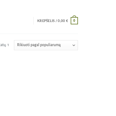
0
KREPŠELIS /
0,00
€
atų: 1