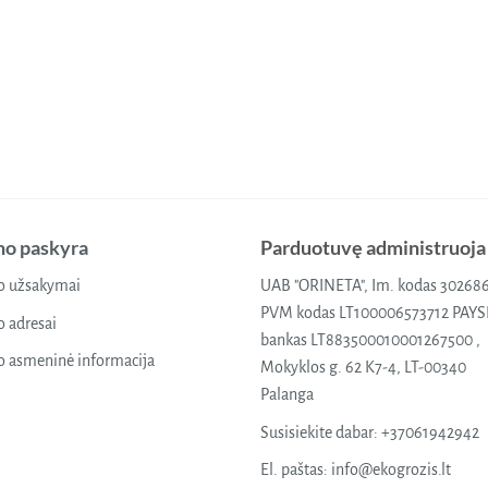
o paskyra
Parduotuvę administruoja
 užsakymai
UAB "ORINETA", Im. kodas 30268
PVM kodas LT100006573712 PAY
 adresai
bankas LT883500010001267500 ,
 asmeninė informacija
Mokyklos g. 62 K7-4, LT-00340
Palanga
Susisiekite dabar:
+37061942942
El. paštas:
info@ekogrozis.lt