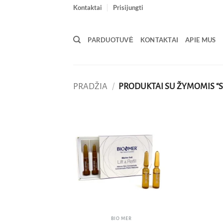
Skip
Kontaktai
Prisijungti
to
content
PARDUOTUVĖ
KONTAKTAI
APIE MUS
PRADŽIA
/
PRODUKTAI SU ŽYMOMIS “
Pridėti
į norų
sąrašą
BIO MER