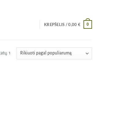
0
KREPŠELIS /
0,00
€
atų: 1