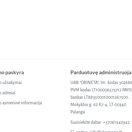
o paskyra
Parduotuvę administruoja
 užsakymai
UAB "ORINETA", Im. kodas 30268
PVM kodas LT100006573712 PAY
 adresai
bankas LT883500010001267500 ,
 asmeninė informacija
Mokyklos g. 62 K7-4, LT-00340
Palanga
Susisiekite dabar:
+37061942942