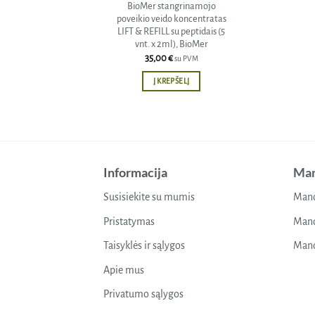
BioMer stangrinamojo
poveikio veido koncentratas
LIFT & REFILL su peptidais (5
vnt. x 2ml), BioMer
35,00
€
su PVM
Į KREPŠELĮ
Informacija
Man
Susisiekite su mumis
Mano
Pristatymas
Mano
Taisyklės ir sąlygos
Mano
Apie mus
Privatumo sąlygos