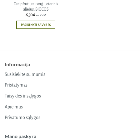
Greipfrutų rausvųjų eterinis
aliejus, BIOCOS
6,50
€
su PVM
PASIRINKTI SAVYBES
This
product
has
multiple
variants.
Informacija
The
options
Susisiekite su mumis
may
be
Pristatymas
chosen
Taisyklės ir sąlygos
on
the
Apie mus
product
Privatumo sąlygos
page
Mano paskyra