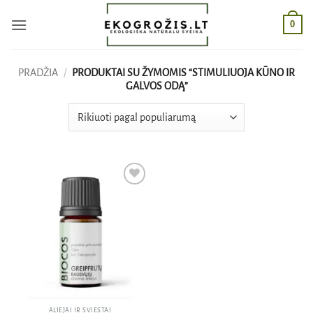
Skip
0
to
content
PRADŽIA
/
PRODUKTAI SU ŽYMOMIS “STIMULIUOJA KŪNO IR
GALVOS ODĄ”
Pridėti
į norų
sąrašą
ALIEJAI IR SVIESTAI