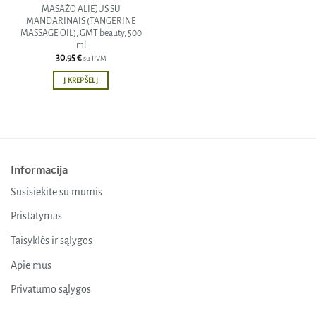
MASAŽO ALIEJUS SU
MANDARINAIS (TANGERINE
MASSAGE OIL), GMT beauty, 500
ml
30,95
€
su PVM
Į KREPŠELĮ
Informacija
Susisiekite su mumis
Pristatymas
Taisyklės ir sąlygos
Apie mus
Privatumo sąlygos