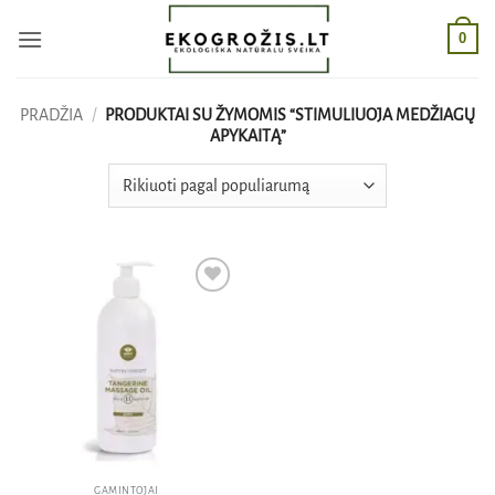
Skip
0
to
content
PRADŽIA
/
PRODUKTAI SU ŽYMOMIS “STIMULIUOJA MEDŽIAGŲ
APYKAITĄ”
Pridėti
į norų
sąrašą
GAMINTOJAI