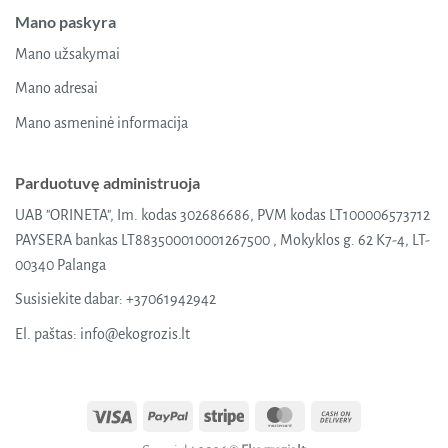
Mano paskyra
Mano užsakymai
Mano adresai
Mano asmeninė informacija
Parduotuvę administruoja
UAB "ORINETA", Im. kodas 302686686, PVM kodas LT100006573712
PAYSERA bankas LT883500010001267500 , Mokyklos g. 62 K7-4, LT-
00340 Palanga
Susisiekite dabar:
+37061942942
El. paštas:
info@ekogrozis.lt
Visa
PayPal
Stripe
MasterCard
Cash
On