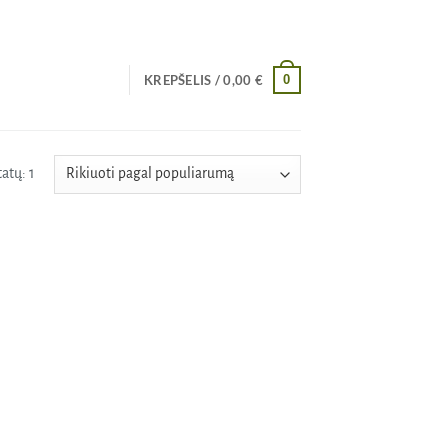
0
KREPŠELIS /
0,00
€
atų: 1