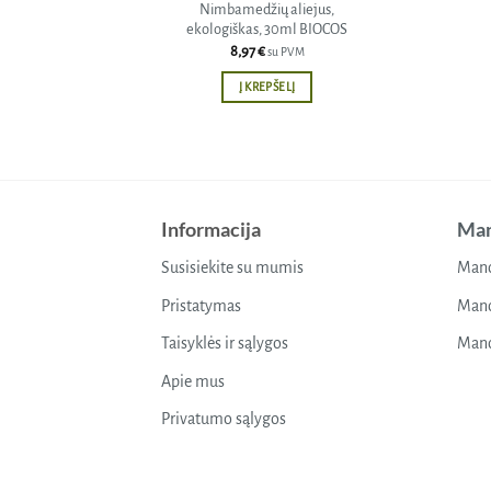
Nimbamedžių aliejus,
ekologiškas, 30ml BIOCOS
8,97
€
su PVM
Į KREPŠELĮ
Informacija
Man
Susisiekite su mumis
Mano
Pristatymas
Mano
Taisyklės ir sąlygos
Mano
Apie mus
Privatumo sąlygos