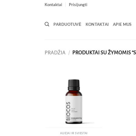
Skip
Kontaktai
Prisijungti
to
content
PARDUOTUVĖ
KONTAKTAI
APIE MUS
PRADŽIA
/
PRODUKTAI SU ŽYMOMIS “S
Pridėti
į norų
sąrašą
ALIEJAI IR SVIESTAI