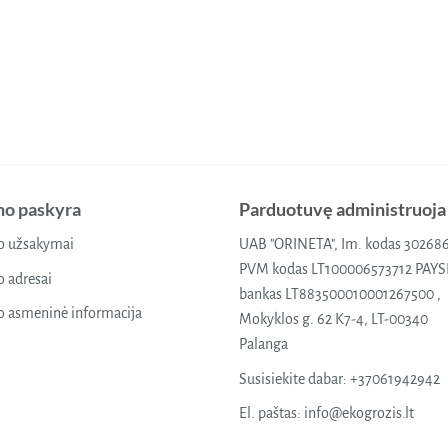
o paskyra
Parduotuvę administruoja
 užsakymai
UAB "ORINETA", Im. kodas 30268
PVM kodas LT100006573712 PAY
 adresai
bankas LT883500010001267500 ,
 asmeninė informacija
Mokyklos g. 62 K7-4, LT-00340
Palanga
Susisiekite dabar:
+37061942942
El. paštas:
info@ekogrozis.lt