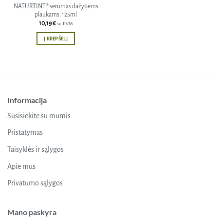
NATURTINT® serumas dažytiems
plaukams, 125ml
10,19
€
su PVM
Į KREPŠELĮ
Informacija
Susisiekite su mumis
Pristatymas
Taisyklės ir sąlygos
Apie mus
Privatumo sąlygos
Mano paskyra