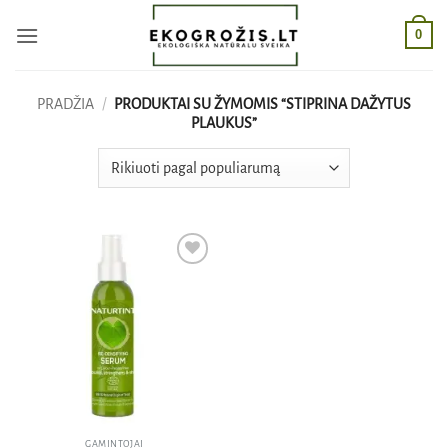
Skip
0
to
content
PRADŽIA
/
PRODUKTAI SU ŽYMOMIS “STIPRINA DAŽYTUS
PLAUKUS”
Pridėti
į norų
sąrašą
GAMINTOJAI