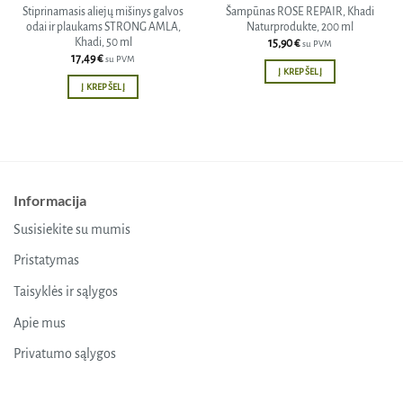
Stiprinamasis aliejų mišinys galvos
Šampūnas ROSE REPAIR, Khadi
odai ir plaukams STRONG AMLA,
Naturprodukte, 200 ml
Khadi, 50 ml
15,90
€
su PVM
17,49
€
su PVM
Į KREPŠELĮ
Į KREPŠELĮ
Informacija
Susisiekite su mumis
Pristatymas
Taisyklės ir sąlygos
Apie mus
Privatumo sąlygos