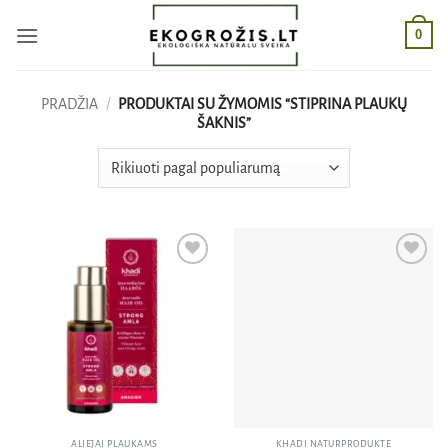
Skip
0
to
content
PRADŽIA
/
PRODUKTAI SU ŽYMOMIS “STIPRINA PLAUKŲ
ŠAKNIS”
Pridėti
Pridėti
į norų
į norų
sąrašą
sąrašą
ALIEJAI PLAUKAMS
KHADI NATURPRODUKTE