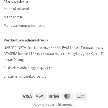
Mano paskyra
Mano užsakymai
Mano adresai
Mano asmeninė informacija
Parduotuvę administruoja
UAB "ORINETA", Im. kodas 302686686, PVM kodas LT100006573712
PAYSERA bankas LT883500010001267500 , Mokyklos g. 62 K7-4, LT-
00340 Palanga
Susisiekite dabar:
+37061942942
El. paštas:
info@ekogrozis.lt
Visa
PayPal
Stripe
MasterCard
Cash
On
Copyright 2026 ©
Ekogrozis.lt
Delivery