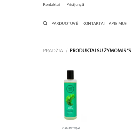
Skip
Kontaktai
Prisijungti
to
content
PARDUOTUVĖ
KONTAKTAI
APIE MUS
PRADŽIA
/
PRODUKTAI SU ŽYMOMIS “S
Pridėti
į norų
sąrašą
GAMINTOJAI