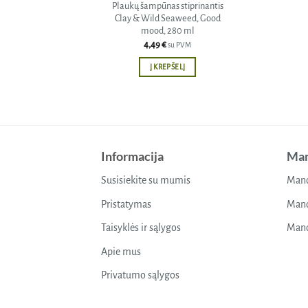
Plaukų šampūnas stiprinantis
Clay & Wild Seaweed, Good
mood, 280 ml
4,49
€
su PVM
Į KREPŠELĮ
Informacija
Man
Susisiekite su mumis
Mano
Pristatymas
Mano
Taisyklės ir sąlygos
Mano
Apie mus
Privatumo sąlygos