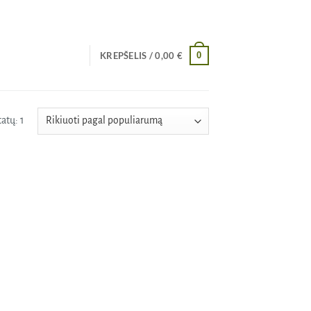
0
KREPŠELIS /
0,00
€
atų: 1