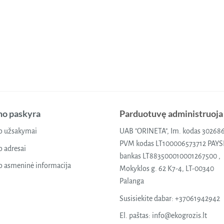
o paskyra
Parduotuvę administruoja
 užsakymai
UAB "ORINETA", Im. kodas 30268
PVM kodas LT100006573712 PAY
 adresai
bankas LT883500010001267500 ,
 asmeninė informacija
Mokyklos g. 62 K7-4, LT-00340
Palanga
Susisiekite dabar:
+37061942942
El. paštas:
info@ekogrozis.lt