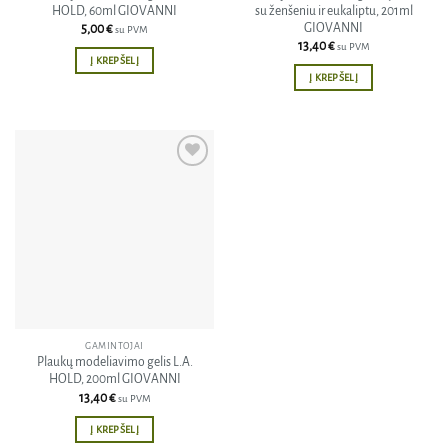
HOLD, 60ml GIOVANNI
su ženšeniu ir eukaliptu, 201ml
GIOVANNI
5,00
€
su PVM
13,40
€
su PVM
Į KREPŠELĮ
Į KREPŠELĮ
Pridėti
į norų
sąrašą
GAMINTOJAI
Plaukų modeliavimo gelis L.A.
HOLD, 200ml GIOVANNI
13,40
€
su PVM
Į KREPŠELĮ