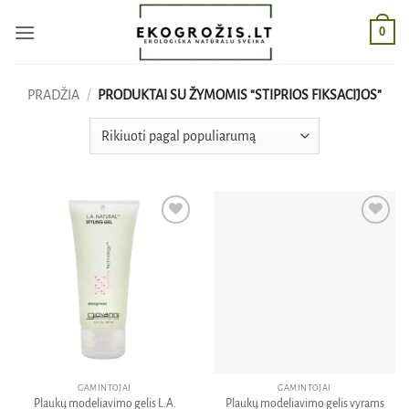
Skip
0
to
content
PRADŽIA
/
PRODUKTAI SU ŽYMOMIS “STIPRIOS FIKSACIJOS”
Pridėti
Pridėti
į norų
į norų
sąrašą
sąrašą
GAMINTOJAI
GAMINTOJAI
Plaukų modeliavimo gelis L.A.
Plaukų modeliavimo gelis vyrams