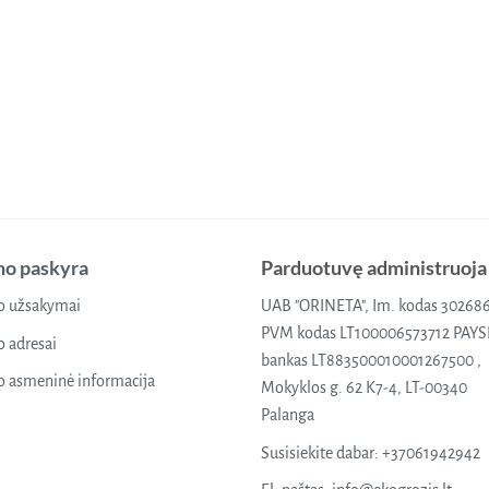
o paskyra
Parduotuvę administruoja
 užsakymai
UAB "ORINETA", Im. kodas 30268
PVM kodas LT100006573712 PAY
 adresai
bankas LT883500010001267500 ,
 asmeninė informacija
Mokyklos g. 62 K7-4, LT-00340
Palanga
Susisiekite dabar:
+37061942942