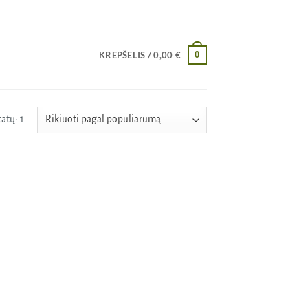
0
KREPŠELIS /
0,00
€
atų: 1