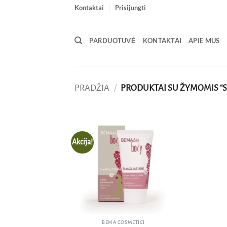
Skip
Kontaktai
Prisijungti
to
content
PARDUOTUVĖ
KONTAKTAI
APIE MUS
PRADŽIA
/
PRODUKTAI SU ŽYMOMIS “S
Akcija!
Pridėti
į norų
sąrašą
BEMA COSMETICI