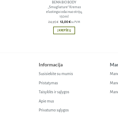
BEMA BIO BODY
„Smagliature” Kremas
elastingai odai nuo strijų,
150ml
Original
Current
24,95
€
12,00
€
su PVM
price
price
was:
is:
Į KREPŠELĮ
24,95 €.
12,00 €.
Informacija
Man
Susisiekite su mumis
Mano
Pristatymas
Mano
Taisyklės ir sąlygos
Mano
Apie mus
Privatumo sąlygos